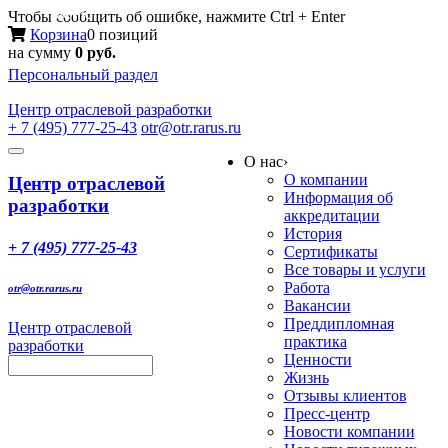
Меню
Чтобы сообщить об ошибке, нажмите Ctrl + Enter
Корзина
0 позиций
на сумму
0 руб.
Персональный раздел
Центр
отраслевой разработки
+ 7 (495) 777-25-43
otr@otr.rarus.ru
Toggle
О нас
›
navigation
О компании
Центр отраслевой
Информация об
разработки
аккредитации
История
+ 7 (495) 777-25-43
Сертификаты
Все товары и услуги
Работа
otr@otr.rarus.ru
Вакансии
Преддипломная
Центр отраслевой
практика
разработки
Ценности
Жизнь
Отзывы клиентов
Пресс-центр
Новости компании