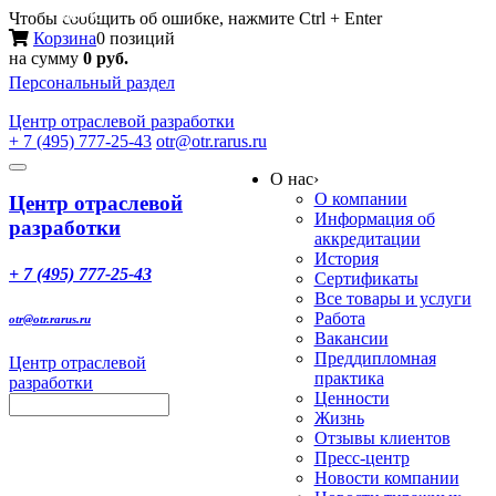
Меню
Чтобы сообщить об ошибке, нажмите Ctrl + Enter
Корзина
0 позиций
на сумму
0 руб.
Персональный раздел
Центр
отраслевой разработки
+ 7 (495) 777-25-43
otr@otr.rarus.ru
Toggle
О нас
›
navigation
О компании
Центр отраслевой
Информация об
разработки
аккредитации
История
+ 7 (495) 777-25-43
Сертификаты
Все товары и услуги
Работа
otr@otr.rarus.ru
Вакансии
Преддипломная
Центр отраслевой
практика
разработки
Ценности
Жизнь
Отзывы клиентов
Пресс-центр
Новости компании