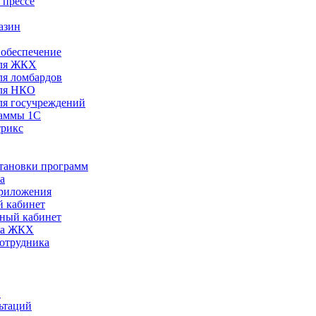
 прессе
азин
обеспечение
ля ЖКХ
я ломбардов
ля НКО
я госучреждений
раммы 1С
трикс
становки программ
а
риложения
 кабинет
ный кабинет
ра ЖКХ
сотрудника
С
ьтаций