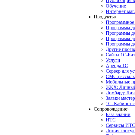
Публикация в
Обучение
Интернет-маг
Продукты
›
Программное 
Программы д
Программы дл
Программы д
Программы дл
Другие прог
Сайты 1С-Би
Услуги
Аренда 1С
Сервер для у
СМС-рассылк
Мобильные п
ЖКХ: Личный
Ломбард: Лич
Заявки масте
1С: Кабинет 
Сопровождение
›
База знаний
ИТС
Сервисы ИТ
Линия консул