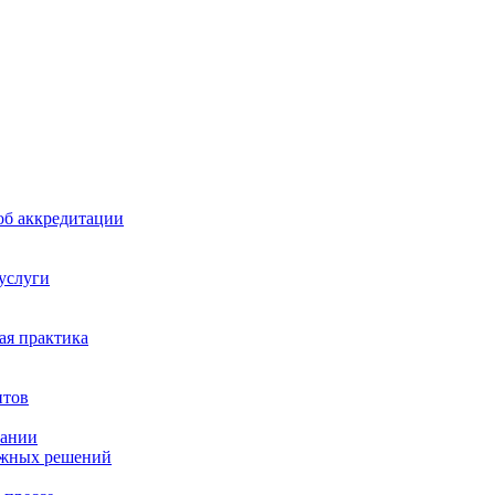
б аккредитации
 услуги
я практика
нтов
пании
ажных решений