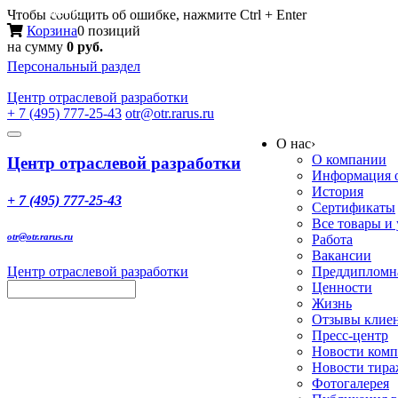
Меню
Чтобы сообщить об ошибке, нажмите Ctrl + Enter
Корзина
0 позиций
на сумму
0 руб.
Персональный раздел
Центр
отраслевой разработки
+ 7 (495) 777-25-43
otr@otr.rarus.ru
Toggle
О нас
›
navigation
О компании
Центр отраслевой разработки
Информация о
История
+ 7 (495) 777-25-43
Сертификаты
Все товары и
otr@otr.rarus.ru
Работа
Вакансии
Центр отраслевой разработки
Преддипломна
Ценности
Жизнь
Отзывы клие
Пресс-центр
Новости ком
Новости тир
Фотогалерея