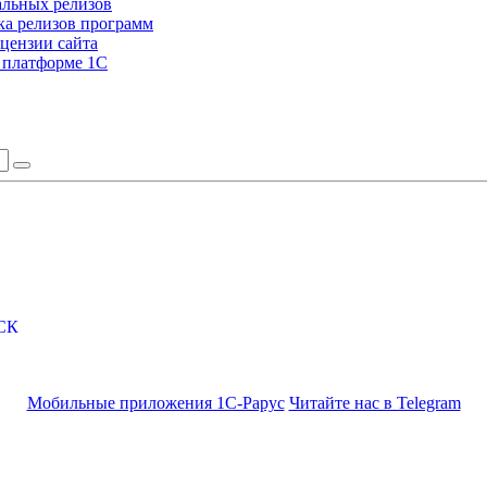
альных релизов
а релизов программ
цензии сайта
а платформе 1С
СК
Мобильные приложения 1С-Рарус
Читайте нас в Telegram