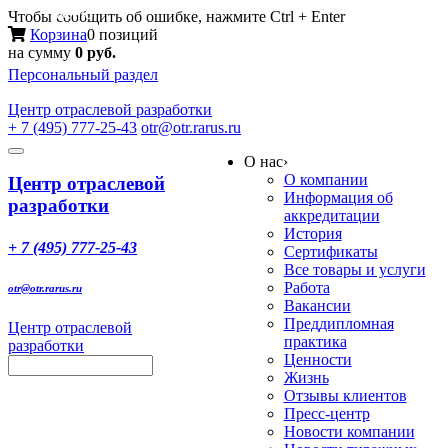
Меню
Чтобы сообщить об ошибке, нажмите Ctrl + Enter
Корзина
0 позиций
на сумму
0 руб.
Персональный раздел
Центр
отраслевой разработки
+ 7 (495) 777-25-43
otr@otr.rarus.ru
Toggle
О нас
›
navigation
О компании
Центр отраслевой
Информация об
разработки
аккредитации
История
+ 7 (495) 777-25-43
Сертификаты
Все товары и услуги
Работа
otr@otr.rarus.ru
Вакансии
Преддипломная
Центр отраслевой
практика
разработки
Ценности
Жизнь
Отзывы клиентов
Пресс-центр
Новости компании