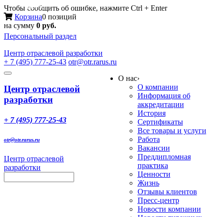
Меню
Чтобы сообщить об ошибке, нажмите Ctrl + Enter
Корзина
0 позиций
на сумму
0 руб.
Персональный раздел
Центр
отраслевой разработки
+ 7 (495) 777-25-43
otr@otr.rarus.ru
Toggle
О нас
›
navigation
О компании
Центр отраслевой
Информация об
разработки
аккредитации
История
+ 7 (495) 777-25-43
Сертификаты
Все товары и услуги
Работа
otr@otr.rarus.ru
Вакансии
Преддипломная
Центр отраслевой
практика
разработки
Ценности
Жизнь
Отзывы клиентов
Пресс-центр
Новости компании