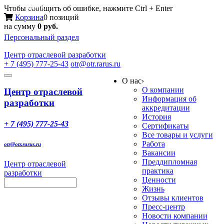
Меню
Чтобы сообщить об ошибке, нажмите Ctrl + Enter
Корзина
0 позиций
на сумму
0 руб.
Персональный раздел
Центр
отраслевой разработки
+ 7 (495) 777-25-43
otr@otr.rarus.ru
Toggle
О нас
›
navigation
О компании
Центр отраслевой
Информация об
разработки
аккредитации
История
+ 7 (495) 777-25-43
Сертификаты
Все товары и услуги
Работа
otr@otr.rarus.ru
Вакансии
Преддипломная
Центр отраслевой
практика
разработки
Ценности
Жизнь
Отзывы клиентов
Пресс-центр
Новости компании