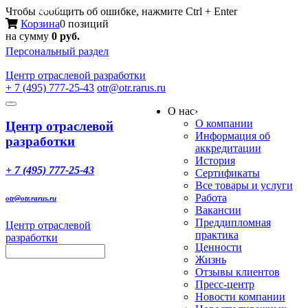
Меню
Чтобы сообщить об ошибке, нажмите Ctrl + Enter
Корзина
0 позиций
на сумму
0 руб.
Персональный раздел
Центр
отраслевой разработки
+ 7 (495) 777-25-43
otr@otr.rarus.ru
Toggle
О нас
›
navigation
О компании
Центр отраслевой
Информация об
разработки
аккредитации
История
+ 7 (495) 777-25-43
Сертификаты
Все товары и услуги
Работа
otr@otr.rarus.ru
Вакансии
Преддипломная
Центр отраслевой
практика
разработки
Ценности
Жизнь
Отзывы клиентов
Пресс-центр
Новости компании