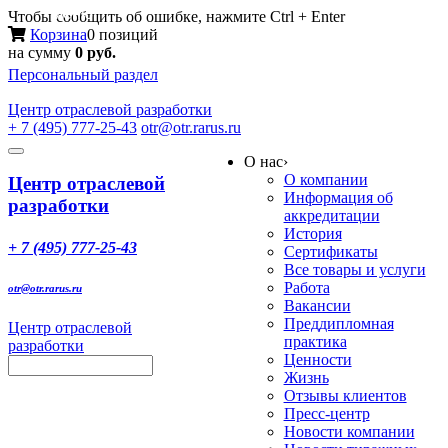
Меню
Чтобы сообщить об ошибке, нажмите Ctrl + Enter
Корзина
0 позиций
на сумму
0 руб.
Персональный раздел
Центр
отраслевой разработки
+ 7 (495) 777-25-43
otr@otr.rarus.ru
Toggle
О нас
›
navigation
О компании
Центр отраслевой
Информация об
разработки
аккредитации
История
+ 7 (495) 777-25-43
Сертификаты
Все товары и услуги
Работа
otr@otr.rarus.ru
Вакансии
Преддипломная
Центр отраслевой
практика
разработки
Ценности
Жизнь
Отзывы клиентов
Пресс-центр
Новости компании