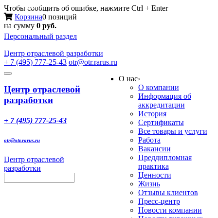
Меню
Чтобы сообщить об ошибке, нажмите Ctrl + Enter
Корзина
0 позиций
на сумму
0 руб.
Персональный раздел
Центр
отраслевой разработки
+ 7 (495) 777-25-43
otr@otr.rarus.ru
Toggle
О нас
›
navigation
О компании
Центр отраслевой
Информация об
разработки
аккредитации
История
+ 7 (495) 777-25-43
Сертификаты
Все товары и услуги
Работа
otr@otr.rarus.ru
Вакансии
Преддипломная
Центр отраслевой
практика
разработки
Ценности
Жизнь
Отзывы клиентов
Пресс-центр
Новости компании