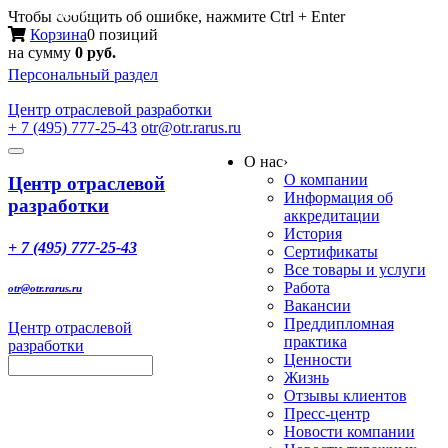
Меню
Чтобы сообщить об ошибке, нажмите Ctrl + Enter
Корзина
0 позиций
на сумму
0 руб.
Персональный раздел
Центр
отраслевой разработки
+ 7 (495) 777-25-43
otr@otr.rarus.ru
Toggle
О нас
›
navigation
О компании
Центр отраслевой
Информация об
разработки
аккредитации
История
+ 7 (495) 777-25-43
Сертификаты
Все товары и услуги
Работа
otr@otr.rarus.ru
Вакансии
Преддипломная
Центр отраслевой
практика
разработки
Ценности
Жизнь
Отзывы клиентов
Пресс-центр
Новости компании