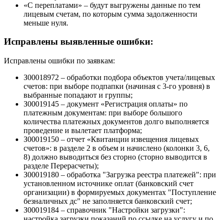
«С переплатами» – будут выгружены данные по тем
лицевым счетам, по которым сумма задолженности
меньше нуля.
Исправлены выявленные ошибки:
Исправлены ошибки по заявкам:
З00018972 – обработки подбора объектов учета/лицевых
счетов: при выборе подпапки (начиная с 3-го уровня) в
выбранные попадают и группы;
З00019145 – документ «Регистрация оплаты» по
платежным документам: при выборе большого
количества платежных документов долго выполняется
проведение и вылетает платформа;
З00019150 – отчет «Квитанции извещения лицевых
счетов»: в разделе 2 в объем и начислено (колонки 3, 6,
8) должно выводиться без сторно (сторно выводится в
разделе Перерасчеты);
З00019180 – обработка "Загрузка реестра платежей": при
установленном источнике оплат (банковский счет
организации) в формируемых документах "Поступление
безналичных дс" не заполняется банковский счет;
З00019184 – справочник "Настройки загрузки":
настройка загрузки показаний по ссылке на услугу и по