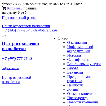
Меню
Чтобы сообщить об ошибке, нажмите Ctrl + Enter
Корзина
0 позиций
на сумму
0 руб.
Персональный раздел
Центр
отраслевой разработки
+ 7 (495) 777-25-43
otr@otr.rarus.ru
Toggle
О нас
›
navigation
О компании
Центр отраслевой
Информация об
разработки
аккредитации
История
+ 7 (495) 777-25-43
Сертификаты
Все товары и услуги
Работа
otr@otr.rarus.ru
Вакансии
Преддипломная
Центр отраслевой
практика
разработки
Ценности
Жизнь
Отзывы клиентов
Пресс-центр
Новости компании