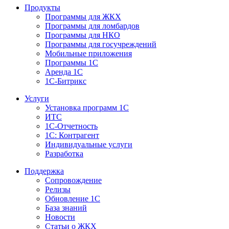
Продукты
Программы для ЖКХ
Программы для ломбардов
Программы для НКО
Программы для госучреждений
Мобильные приложения
Программы 1С
Аренда 1С
1С-Битрикс
Услуги
Установка программ 1С
ИТС
1С-Отчетность
1С: Контрагент
Индивидуальные услуги
Разработка
Поддержка
Сопровождение
Релизы
Обновление 1С
База знаний
Новости
Статьи о ЖКХ