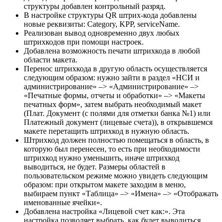
структуры добавлен контрольный разряд.
В настройке структуры QR штрих-кода добавлены
новые реквизиты: Category, KPP, serviceName.
Реализован вывод одновременно двух любых
штрихкодов при помощи настроек.
Добавлена возможность печати штрихкода в любой
области макета.
Перенос штрихкода в другую область осуществляется
следующим образом: нужно зайти в раздел «НСИ и
администрирование» –> «Администрирование» –>
«Печатные формы, отчеты и обработки» –> «Макеты
печатных форм», затем выбрать необходимый макет
(Плат. Документ (с полями для отметки банка №1) или
Платежный документ (лицевые счета)), в открывшемся
макете перетащить штрихкод в нужную область.
Штрихкод должен полностью помещаться в область, в
которую был перенесен, то есть при необходимости
штрихкод нужно уменьшить, иначе штрихкод
выводиться, не будет. Размеры областей в
пользовательском режиме можно увидеть следующим
образом: при открытом макете заходим в меню,
выбираем пункт «Таблица» –> «Имена» –> «Отображать
именованные ячейки».
Добавлена настройка «Лицевой счет как:». Эта
настройка позволяет выбрать, как будет выводиться