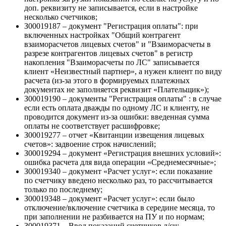
доп. реквизиту не записывается, если в настройке
несколько счетчиков;
З00019187 – документ "Регистрация оплаты": при
включенных настройках "Общий контрагент
взаиморасчетов лицевых счетов" и "Взаиморасчеты в
разрезе контрагентов лицевых счетов" в регистр
накопления "Взаиморасчеты по ЛС" записывается
клиент «Неизвестный партнер», а нужен клиент по виду
расчета (из-за этого в формируемых платежных
документах не заполняется реквизит «Плательщик»);
З00019190 – документы "Регистрация оплаты" : в случае
если есть оплата дважды по одному ЛС и клиенту, не
проводится документ из-за ошибки: введенная сумма
оплаты не соответствует расшифровке;
З00019277 – отчет «Квитанции извещения лицевых
счетов»: задвоение строк начислений;
З00019294 – документ «Регистрация внешних условий»:
ошибка расчета для вида операции «Среднемесячные»;
З00019340 – документ «Расчет услуг»: если показание
по счетчику введено несколько раз, то рассчитывается
только по последнему;
З00019348 – документ «Расчет услуг»: если было
отключение/включение счетчика в середине месяца, то
при заполнении не разбивается на ПУ и по нормам;
З00019371 – Ввод показаний счетчиков л/сч: