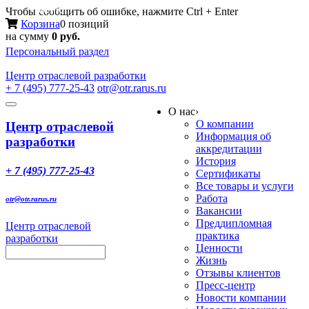
Меню
Чтобы сообщить об ошибке, нажмите Ctrl + Enter
Корзина
0 позиций
на сумму
0 руб.
Персональный раздел
Центр
отраслевой разработки
+ 7 (495) 777-25-43
otr@otr.rarus.ru
Toggle
О нас
›
navigation
О компании
Центр отраслевой
Информация об
разработки
аккредитации
История
+ 7 (495) 777-25-43
Сертификаты
Все товары и услуги
Работа
otr@otr.rarus.ru
Вакансии
Преддипломная
Центр отраслевой
практика
разработки
Ценности
Жизнь
Отзывы клиентов
Пресс-центр
Новости компании