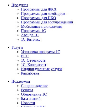
Продукты
Программы для ЖКХ
Программы для ломбардов
Программы для НКО
Программы для госучреждений
Мобильные приложения
Программы 1С
Аренда 1С
1С-Битрикс
Услуги
Установка программ 1С
ИТС
1С-Отчетность
1С: Контрагент
Индивидуальные услуги
Разработка
Поддержка
Сопровождение
Релизы
Обновление 1С
База знаний
Новости