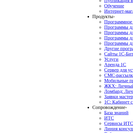
Публикация в
Обучение
Интернет-маг
Продукты
›
Программное 
Программы д
Программы дл
Программы д
Программы дл
Другие прог
Сайты 1С-Би
Услуги
Аренда 1С
Сервер для у
СМС-рассылк
Мобильные п
ЖКХ: Личный
Ломбард: Лич
Заявки масте
1С: Кабинет 
Сопровождение
›
База знаний
ИТС
Сервисы ИТ
Линия консул