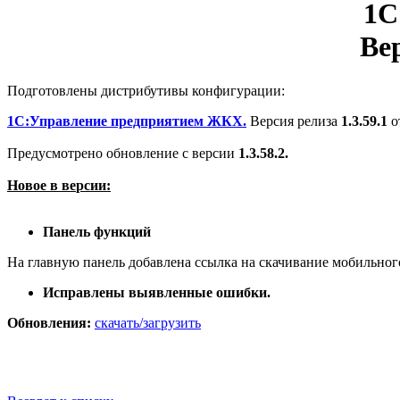
1С
Ве
Подготовлены дистрибутивы конфигурации:
1С:Управление предприятием ЖКХ.
Версия релиза
1.3.59.1
от
Предусмотрено обновление с версии
1.3.58.2.
Новое в ве
рсии:
Панель функций
На главную панель добавлена ссылка на скачивание мобильн
Исправлены выявленные ошибки.
Обновления:
скачать/загрузить