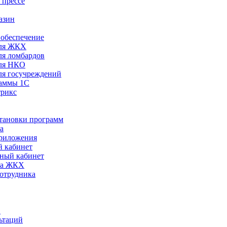
 прессе
азин
обеспечение
ля ЖКХ
я ломбардов
ля НКО
я госучреждений
раммы 1С
трикс
становки программ
а
риложения
 кабинет
ный кабинет
ра ЖКХ
сотрудника
С
ьтаций