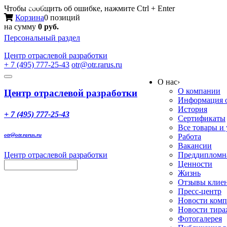
Меню
Чтобы сообщить об ошибке, нажмите Ctrl + Enter
Корзина
0 позиций
на сумму
0 руб.
Персональный раздел
Центр
отраслевой разработки
+ 7 (495) 777-25-43
otr@otr.rarus.ru
Toggle
О нас
›
navigation
О компании
Центр отраслевой разработки
Информация о
История
+ 7 (495) 777-25-43
Сертификаты
Все товары и
otr@otr.rarus.ru
Работа
Вакансии
Центр отраслевой разработки
Преддипломна
Ценности
Жизнь
Отзывы клие
Пресс-центр
Новости ком
Новости тир
Фотогалерея