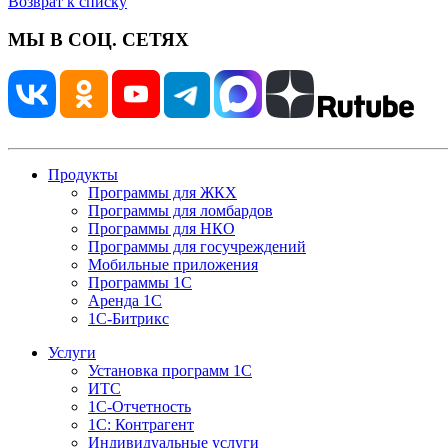
Возврат к списку
МЫ В СОЦ. СЕТЯХ
Продукты
Программы для ЖКХ
Программы для ломбардов
Программы для НКО
Программы для госучреждений
Мобильные приложения
Программы 1С
Аренда 1С
1С-Битрикс
Услуги
Установка программ 1С
ИТС
1С-Отчетность
1С: Контрагент
Индивидуальные услуги