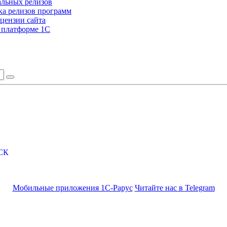
альных релизов
а релизов программ
цензии сайта
а платформе 1С
СК
Мобильные приложения 1С-Рарус
Читайте нас в Telegram