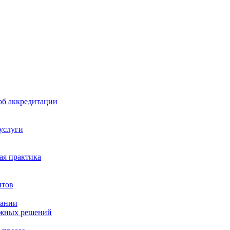
б аккредитации
 услуги
я практика
нтов
пании
ажных решений