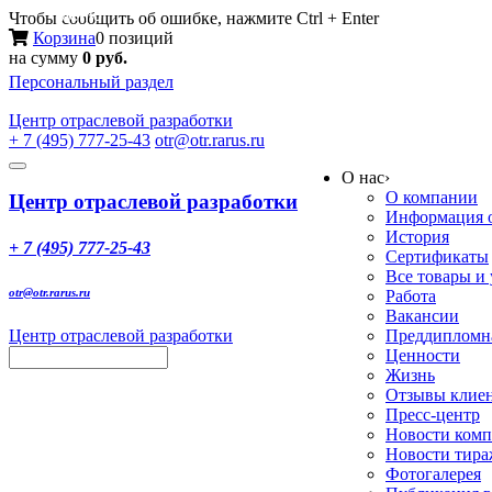
Меню
Чтобы сообщить об ошибке, нажмите Ctrl + Enter
Корзина
0 позиций
на сумму
0 руб.
Персональный раздел
Центр
отраслевой разработки
+ 7 (495) 777-25-43
otr@otr.rarus.ru
Toggle
О нас
›
navigation
О компании
Центр отраслевой разработки
Информация о
История
+ 7 (495) 777-25-43
Сертификаты
Все товары и
otr@otr.rarus.ru
Работа
Вакансии
Центр отраслевой разработки
Преддипломна
Ценности
Жизнь
Отзывы клие
Пресс-центр
Новости ком
Новости тир
Фотогалерея