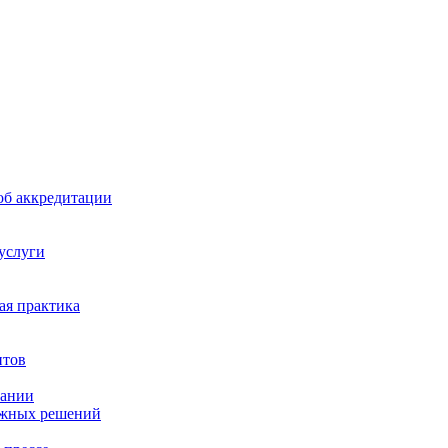
б аккредитации
 услуги
я практика
нтов
пании
ажных решений