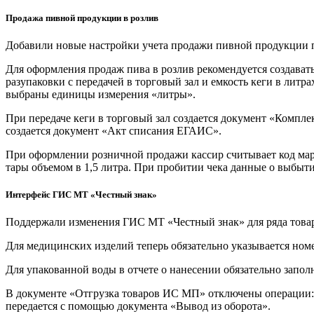
Продажа пивной продукции в розлив
Добавили новые настройки учета продажи пивной продукции 
Для оформления продаж пива в розлив рекомендуется создавать
разупаковки с передачей в торговый зал и емкость кеги в литра
выбраны единицы измерения «литры».
При передаче кеги в торговый зал создается документ «Компл
создается документ «Акт списания ЕГАИС».
При оформлении розничной продажи кассир считывает код марк
тары объемом в 1,5 литра. При пробитии чека данные о выбыт
Интерфейс ГИС МТ «Честный знак»
Поддержали изменения ГИС МТ «Честный знак» для ряда това
Для медицинских изделий теперь обязательно указывается ном
Для упакованной воды в отчете о нанесении обязательно запол
В документе «Отгрузка товаров ИС МП» отключены операции: о
передается с помощью документа «Вывод из оборота».