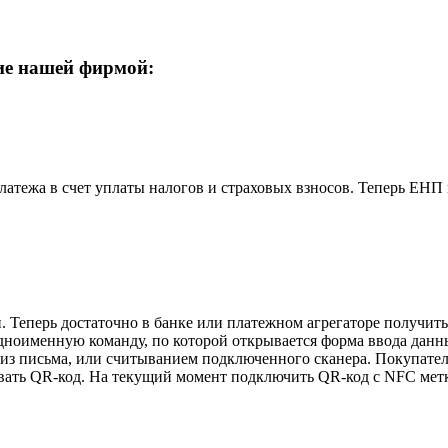
ние нашей фирмой:
латежа в счет уплаты налогов и страховых взносов. Теперь ЕНП
Теперь достаточно в банке или платежном агрегаторе получить
ноименную команду, по которой открывается форма ввода данны
 из письма, или считыванием подключенного сканера. Покупат
вать QR-код. На текущий момент подключить QR-код с NFC метк