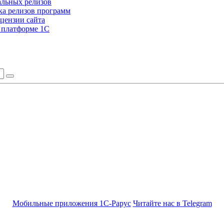
альных релизов
а релизов программ
цензии сайта
а платформе 1С
Мобильные приложения 1С-Рарус
Читайте нас в Telegram