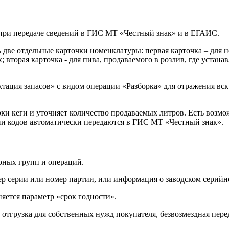
при передаче сведений в ГИС МТ «Честный знак» и в ЕГАИС.
 две отдельные карточки номенклатуры: первая карточка – для н
х; вторая карточка - для пива, продаваемого в розлив, где уста
ектация запасов» с видом операции «Разборка» для отражения в
и кеги и уточняет количество продаваемых литров. Есть возмож
ии кодов автоматически передаются в ГИС МТ «Честный знак».
рных групп и операций.
ер серии или номер партии, или информация о заводском серийн
няется параметр «срок годности».
тгрузка для собственных нужд покупателя, безвозмездная перед