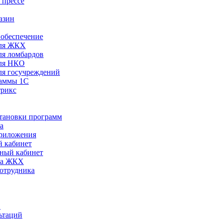
 прессе
азин
обеспечение
ля ЖКХ
я ломбардов
ля НКО
я госучреждений
раммы 1С
трикс
становки программ
а
риложения
 кабинет
ный кабинет
ра ЖКХ
сотрудника
С
ьтаций