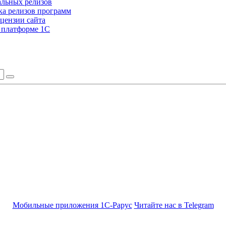
альных релизов
а релизов программ
цензии сайта
а платформе 1С
Мобильные приложения 1С-Рарус
Читайте нас в Telegram