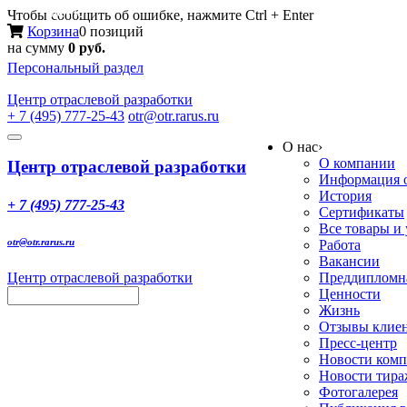
Меню
Чтобы сообщить об ошибке, нажмите Ctrl + Enter
Корзина
0 позиций
на сумму
0 руб.
Персональный раздел
Центр
отраслевой разработки
+ 7 (495) 777-25-43
otr@otr.rarus.ru
Toggle
О нас
›
navigation
О компании
Центр отраслевой разработки
Информация о
История
+ 7 (495) 777-25-43
Сертификаты
Все товары и
otr@otr.rarus.ru
Работа
Вакансии
Центр отраслевой разработки
Преддипломна
Ценности
Жизнь
Отзывы клие
Пресс-центр
Новости ком
Новости тир
Фотогалерея