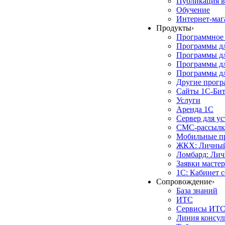
Публикация в
Обучение
Интернет-маг
Продукты
›
Программное 
Программы д
Программы дл
Программы д
Программы дл
Другие прог
Сайты 1С-Би
Услуги
Аренда 1С
Сервер для у
СМС-рассылк
Мобильные п
ЖКХ: Личный
Ломбард: Лич
Заявки масте
1С: Кабинет 
Сопровождение
›
База знаний
ИТС
Сервисы ИТ
Линия консул