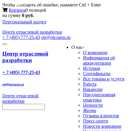
Меню
Чтобы сообщить об ошибке, нажмите Ctrl + Enter
Корзина
0 позиций
на сумму
0 руб.
Персональный раздел
Центр
отраслевой разработки
+ 7 (495) 777-25-43
otr@otr.rarus.ru
Toggle
О нас
›
navigation
О компании
Центр отраслевой
Информация об
разработки
аккредитации
История
+ 7 (495) 777-25-43
Сертификаты
Все товары и услуги
Работа
otr@otr.rarus.ru
Вакансии
Преддипломная
Центр отраслевой
практика
разработки
Ценности
Жизнь
Отзывы клиентов
Пресс-центр
Новости компании