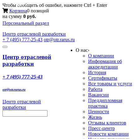
Меню
Чтобы сообщить об ошибке, нажмите Ctrl + Enter
Корзина
0 позиций
на сумму
0 руб.
Персональный раздел
Центр
отраслевой разработки
+ 7 (495) 777-25-43
otr@otr.rarus.ru
Toggle
О нас
›
navigation
О компании
Центр отраслевой
Информация об
разработки
аккредитации
История
+ 7 (495) 777-25-43
Сертификаты
Все товары и услуги
Работа
otr@otr.rarus.ru
Вакансии
Преддипломная
Центр отраслевой
практика
разработки
Ценности
Жизнь
Отзывы клиентов
Пресс-центр
Новости компании