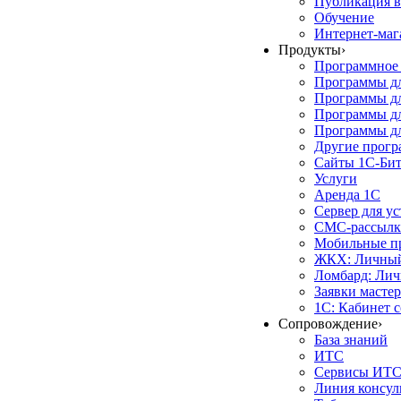
Публикация в
Обучение
Интернет-маг
Продукты
›
Программное 
Программы д
Программы дл
Программы д
Программы дл
Другие прог
Сайты 1С-Би
Услуги
Аренда 1С
Сервер для у
СМС-рассылк
Мобильные п
ЖКХ: Личный
Ломбард: Лич
Заявки масте
1С: Кабинет 
Сопровождение
›
База знаний
ИТС
Сервисы ИТ
Линия консул