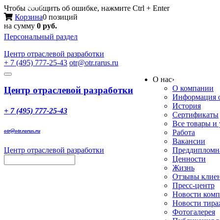
Меню
Чтобы сообщить об ошибке, нажмите Ctrl + Enter
Корзина
0 позиций
на сумму
0 руб.
Персональный раздел
Центр
отраслевой разработки
+ 7 (495) 777-25-43
otr@otr.rarus.ru
Toggle
О нас
›
navigation
О компании
Центр отраслевой разработки
Информация о
История
+ 7 (495) 777-25-43
Сертификаты
Все товары и
otr@otr.rarus.ru
Работа
Вакансии
Центр отраслевой разработки
Преддипломна
Ценности
Жизнь
Отзывы клие
Пресс-центр
Новости ком
Новости тир
Фотогалерея