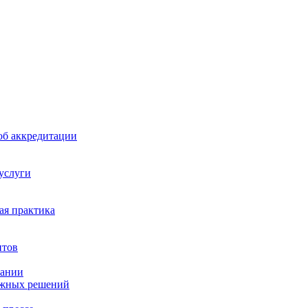
б аккредитации
 услуги
я практика
нтов
пании
ажных решений