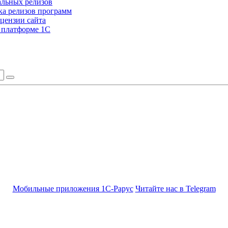
альных релизов
а релизов программ
цензии сайта
а платформе 1С
Мобильные приложения 1С-Рарус
Читайте нас в Telegram