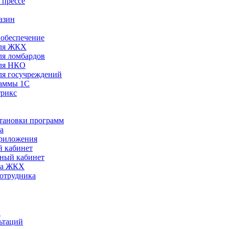
 прессе
азин
обеспечение
ля ЖКХ
я ломбардов
ля НКО
я госучреждений
раммы 1С
трикс
становки программ
а
риложения
 кабинет
ный кабинет
ра ЖКХ
сотрудника
С
ьтаций