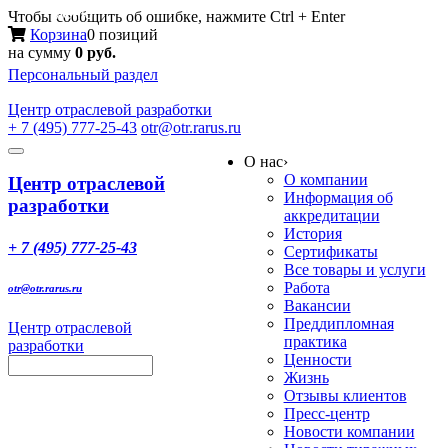
Меню
Чтобы сообщить об ошибке, нажмите Ctrl + Enter
Корзина
0 позиций
на сумму
0 руб.
Персональный раздел
Центр
отраслевой разработки
+ 7 (495) 777-25-43
otr@otr.rarus.ru
Toggle
О нас
›
navigation
О компании
Центр отраслевой
Информация об
разработки
аккредитации
История
+ 7 (495) 777-25-43
Сертификаты
Все товары и услуги
Работа
otr@otr.rarus.ru
Вакансии
Преддипломная
Центр отраслевой
практика
разработки
Ценности
Жизнь
Отзывы клиентов
Пресс-центр
Новости компании