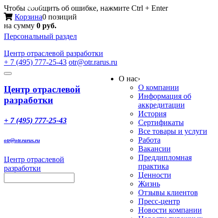
Меню
Чтобы сообщить об ошибке, нажмите Ctrl + Enter
Корзина
0 позиций
на сумму
0 руб.
Персональный раздел
Центр
отраслевой разработки
+ 7 (495) 777-25-43
otr@otr.rarus.ru
Toggle
О нас
›
navigation
О компании
Центр отраслевой
Информация об
разработки
аккредитации
История
+ 7 (495) 777-25-43
Сертификаты
Все товары и услуги
Работа
otr@otr.rarus.ru
Вакансии
Преддипломная
Центр отраслевой
практика
разработки
Ценности
Жизнь
Отзывы клиентов
Пресс-центр
Новости компании