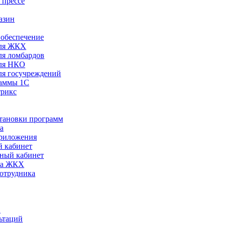
 прессе
азин
обеспечение
ля ЖКХ
я ломбардов
ля НКО
я госучреждений
раммы 1С
трикс
становки программ
а
риложения
 кабинет
ный кабинет
ра ЖКХ
сотрудника
С
ьтаций