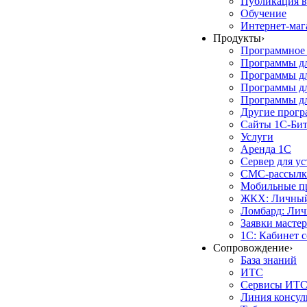
Публикация в
Обучение
Интернет-маг
Продукты
›
Программное 
Программы д
Программы дл
Программы д
Программы дл
Другие прог
Сайты 1С-Би
Услуги
Аренда 1С
Сервер для у
СМС-рассылк
Мобильные п
ЖКХ: Личный
Ломбард: Лич
Заявки масте
1С: Кабинет 
Сопровождение
›
База знаний
ИТС
Сервисы ИТ
Линия консул