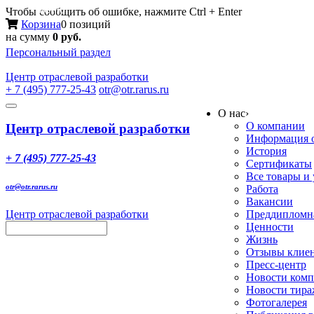
Меню
Чтобы сообщить об ошибке, нажмите Ctrl + Enter
Корзина
0 позиций
на сумму
0 руб.
Персональный раздел
Центр
отраслевой разработки
+ 7 (495) 777-25-43
otr@otr.rarus.ru
Toggle
О нас
›
navigation
О компании
Центр отраслевой разработки
Информация о
История
+ 7 (495) 777-25-43
Сертификаты
Все товары и
otr@otr.rarus.ru
Работа
Вакансии
Центр отраслевой разработки
Преддипломна
Ценности
Жизнь
Отзывы клие
Пресс-центр
Новости ком
Новости тир
Фотогалерея