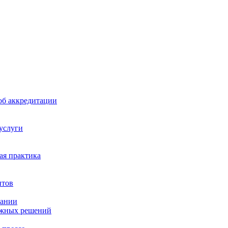
б аккредитации
 услуги
я практика
нтов
пании
ажных решений