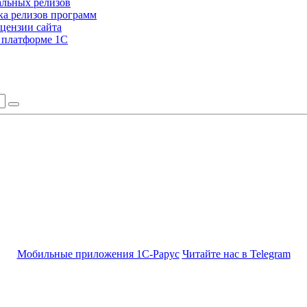
альных релизов
а релизов программ
цензии сайта
а платформе 1С
Мобильные приложения 1С-Рарус
Читайте нас в Telegram