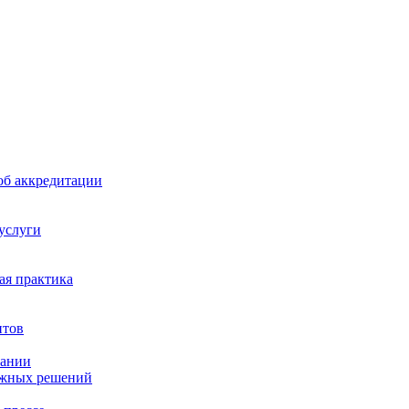
б аккредитации
 услуги
я практика
нтов
пании
ажных решений