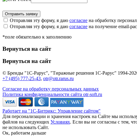
Отправляя эту форму, я даю
согласие
на обработку персона
Отправляя эту форму, я даю
согласие
на получение email-р
*поле обязательно к заполнению
Вернуться на сайт
Вернуться на сайт
© Бренды "1С-Рарус", "Тиражные решения 1С-Рарус" 1994-202
+7 (495) 777-25-43
,
otr@otr.rarus.ru
Согласие на обработку персональных данных
Политика конфиденциальности сайта otr-soft.ru
Работает на "1С-Битрикс: Управление сайтом"
Для персонализации и хранения настроек на Сайте мы использу
файлов на следующих
Условиях
. Если вы не согласны с тем, 
не использовать Сайт.
Ок, работаем дальше