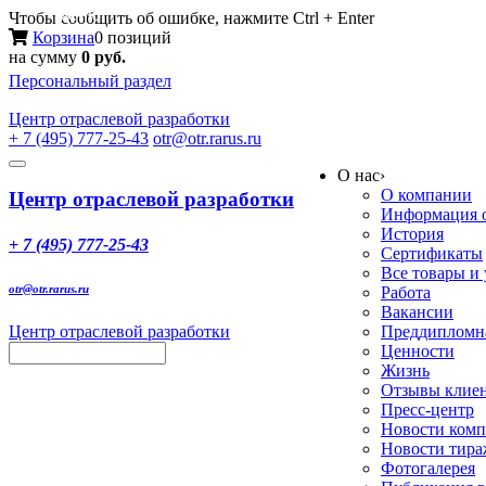
Меню
Чтобы сообщить об ошибке, нажмите Ctrl + Enter
Корзина
0 позиций
на сумму
0 руб.
Персональный раздел
Центр
отраслевой разработки
+ 7 (495) 777-25-43
otr@otr.rarus.ru
Toggle
О нас
›
navigation
О компании
Центр отраслевой разработки
Информация о
История
+ 7 (495) 777-25-43
Сертификаты
Все товары и
otr@otr.rarus.ru
Работа
Вакансии
Центр отраслевой разработки
Преддипломна
Ценности
Жизнь
Отзывы клие
Пресс-центр
Новости ком
Новости тир
Фотогалерея