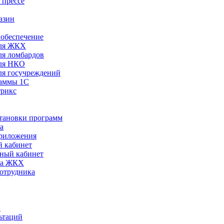
 прессе
азин
обеспечение
ля ЖКХ
я ломбардов
ля НКО
я госучреждений
раммы 1С
трикс
становки программ
а
риложения
 кабинет
ный кабинет
ра ЖКХ
сотрудника
С
ьтаций