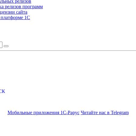
альных релизов
а релизов программ
цензии сайта
а платформе 1С
СК
Мобильные приложения 1С-Рарус
Читайте нас в Telegram