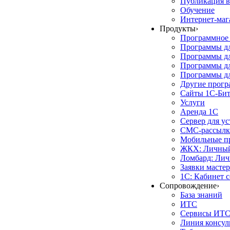
Публикация в
Обучение
Интернет-маг
Продукты
›
Программное 
Программы д
Программы дл
Программы д
Программы дл
Другие прог
Сайты 1С-Би
Услуги
Аренда 1С
Сервер для у
СМС-рассылк
Мобильные п
ЖКХ: Личный
Ломбард: Лич
Заявки масте
1С: Кабинет 
Сопровождение
›
База знаний
ИТС
Сервисы ИТ
Линия консул