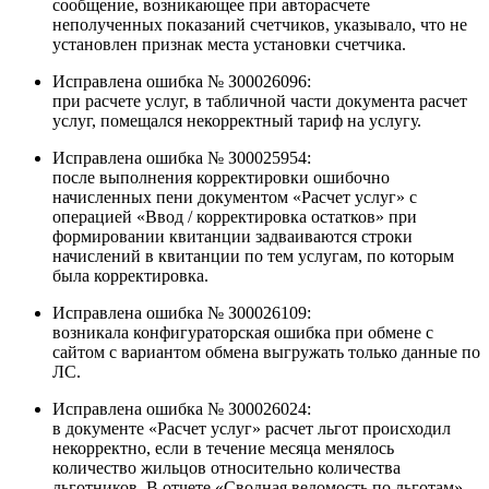
сообщение, возникающее при авторасчете
неполученных показаний счетчиков, указывало, что не
установлен признак места установки счетчика.
Исправлена ошибка № З00026096:
при расчете услуг, в табличной части документа расчет
услуг, помещался некорректный тариф на услугу.
Исправлена ошибка № З00025954:
после выполнения корректировки ошибочно
начисленных пени документом «Расчет услуг» с
операцией «Ввод / корректировка остатков» при
формировании квитанции задваиваются строки
начислений в квитанции по тем услугам, по которым
была корректировка.
Исправлена ошибка № З00026109:
возникала конфигураторская ошибка при обмене с
сайтом с вариантом обмена выгружать только данные по
ЛС.
Исправлена ошибка № З00026024:
в документе «Расчет услуг» расчет льгот происходил
некорректно, если в течение месяца менялось
количество жильцов относительно количества
льготников. В отчете «Сводная ведомость по льготам»