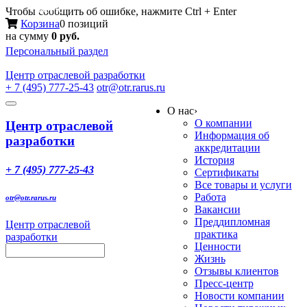
Меню
Чтобы сообщить об ошибке, нажмите Ctrl + Enter
Корзина
0 позиций
на сумму
0 руб.
Персональный раздел
Центр
отраслевой разработки
+ 7 (495) 777-25-43
otr@otr.rarus.ru
Toggle
О нас
›
navigation
О компании
Центр отраслевой
Информация об
разработки
аккредитации
История
+ 7 (495) 777-25-43
Сертификаты
Все товары и услуги
Работа
otr@otr.rarus.ru
Вакансии
Преддипломная
Центр отраслевой
практика
разработки
Ценности
Жизнь
Отзывы клиентов
Пресс-центр
Новости компании