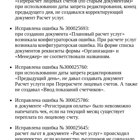
«Перерасчет лицевых счетов (по старым документам)»
при использовании даты запрета редактирования, конец
предыдущего дня, не создавался корректирующий
документ Расчет услуг.
Исправлена ошибка № З00025693:
при создании документа «Плановый расчет услуг»
возникала конфигураторская ошибка. При расчете услуг
возникала конфигураторская ошибка. На форме списка
документов реквизиты формы «Организация» и
«Менеджер» не соответствовали названиям.
Исправлена ошибка №З00025760:
при использовании даты запрета редактирования
«Предыдущий день», не давал создавать документ
Расчет услуги при Перерасчете лицевых счетов. А также
не создавал «Ввод показаний счетчиков».
Исправлена ошибка № З00025786:
в документе «Регистрация оплаты» было невозможно
напечатать чек, если на текущий месяц существует
переплата по лицевому счету.
Исправлена ошибка № З00025645:
расчет льгот в документе «Расчет услуг» происходил
некорректно, если количество льготников не совпадало