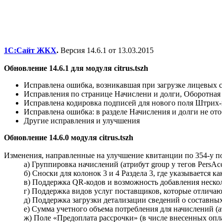
1С:Сайт ЖКХ
.
Версия 14.6.1 от 13.03.2015
Обновление 14.6.1 для модуля citrus.tszh
Исправлена ошибка, возникавшая при загрузке лицевых с
Исправления по странице Начислени и долги, Оборотная
Исправлена кодировка подписей для нового поля Штрих
Исправлена ошибка: в разделе Начисления и долги не о
Другие исправления и улучшения
Обновление 14.6.0 модуля citrus.tszh
Изменения, направленные на улучшение квитанции по 354-у п
а) Группировка начислений (атрибут group у тегов PersAcc
б) Сноски для колонок 3 и 4 Раздела 3, где указывается 
в) Поддержка QR-кодов и возможность добавления нескол
г) Поддержка видов услуг поставщиков, которые отличаются
д) Поддержка загрузки детализации сведений о составных 
е) Сумма учетного объема потребления для начислений (ат
ж) Поле «Предоплата рассрочки» (в числе внесенных оплат)