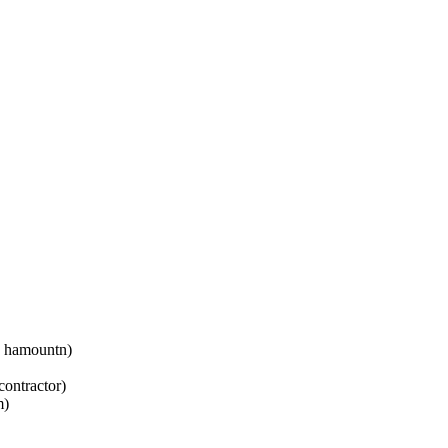
 hamountn)
ontractor)
m)