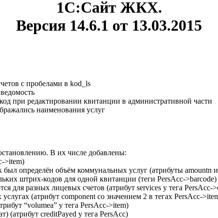
1С:Сайт ЖКХ.
Версия 14.6.1 от 13.03.2015
четов с пробелами в kod_ls
 ведомость
-код при редактировании квитанции в административной части
тображались наименования услуг
остановлению. В их числе добавлены:
->item)
как был определён объём коммунальных услуг (атрибуты amountn и
ьких штрих-кодов для одной квитанции (теги PersAcc->barcode)
 для разных лицевых счетов (атрибут services у тега PersAcc->c
услугах (атрибут component со значением 2 в тегах PersAcc->ite
рибут “volumea” у тега PersAcc->item)
 (атрибут creditPayed у тега PersAcc)