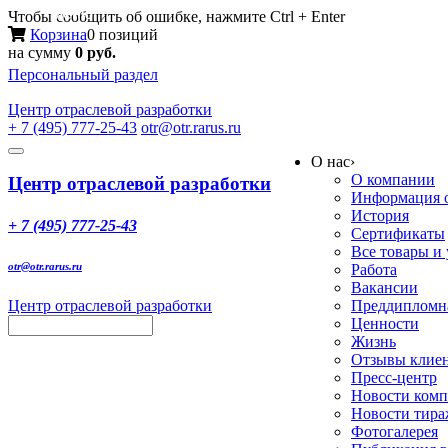
Меню
Чтобы сообщить об ошибке, нажмите Ctrl + Enter
Корзина
0 позиций
на сумму
0 руб.
Персональный раздел
Центр
отраслевой разработки
+ 7 (495) 777-25-43
otr@otr.rarus.ru
Toggle
О нас
›
navigation
О компании
Центр отраслевой разработки
Информация о
История
+ 7 (495) 777-25-43
Сертификаты
Все товары и
otr@otr.rarus.ru
Работа
Вакансии
Центр отраслевой разработки
Преддипломна
Ценности
Жизнь
Отзывы клие
Пресс-центр
Новости ком
Новости тир
Фотогалерея