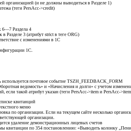
й организацией (и не должны выводиться в Разделе 1)
тежа (теги PersAcc->credit)
к 6—7 Раздела 4
в Разделе 3 (атрибут strict в теге ORG)
тветствие с изменениями в 1С
онфигурации 1С.
перь используется почтовое событие TSZH_FEEDBACK_FORM
оротная ведомость» и «Начисления и долги» с учетом изменений
, если такой атрибут указан (теги PersAcc->item и PersAcc->ite
 списке квитанций
нтекстного меню
вка по организации. Если на текущем сайте несколько организ
ответствующей организации.
одится удаление демонстрационных лицевых счетов
рмы квитанции по 354 постановлению: «Выводить колонку „Пени