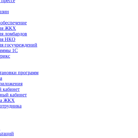
 прессе
азин
обеспечение
ля ЖКХ
я ломбардов
ля НКО
я госучреждений
раммы 1С
трикс
становки программ
а
риложения
 кабинет
ный кабинет
ра ЖКХ
сотрудника
С
ьтаций