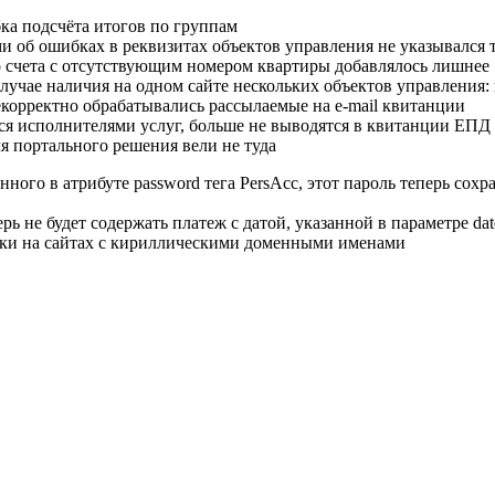
ка подсчёта итогов по группам
ми об ошибках в реквизитах объектов управления не указывался
 счета с отсутствующим номером квартиры добавлялось лишнее
лучае наличия на одном сайте нескольких объектов управления: 
екорректно обрабатывались рассылаемые на e-mail квитанции
ся исполнителями услуг, больше не выводятся в квитанции ЕП
я портального решения вели не туда
ного в атрибуте password тега PersAcc, этот пароль теперь сохр
ерь не будет содержать платеж с датой, указанной в параметре d
ушки на сайтах с кириллическими доменными именами