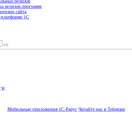
альных релизов
а релизов программ
цензии сайта
а платформе 1С
СК
Мобильные приложения 1С-Рарус
Читайте нас в Telegram