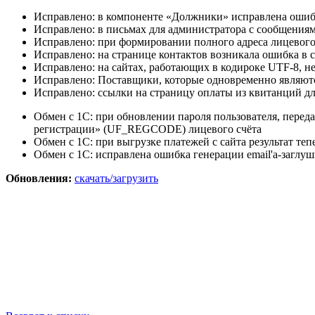
Исправлено: в компоненте «Должники» исправлена ошиб
Исправлено: в письмах для администратора с сообщения
Исправлено: при формировании полного адреса лицевого
Исправлено: на странице контактов возникала ошибка в с
Исправлено: на сайтах, работающих в кодироке UTF-8, н
Исправлено: Поставщики, которые одновременно являют
Исправлено: ссылки на страницу оплаты из квитанций дл
Обмен с 1С: при обновлении пароля пользователя, передан
регистрации» (UF_REGCODE) лицевого счёта
Обмен с 1С: при выгрузке платежей с сайта результат теп
Обмен с 1С: исправлена ошибка генерации email'a-загл
Обновления:
скачать/загрузить