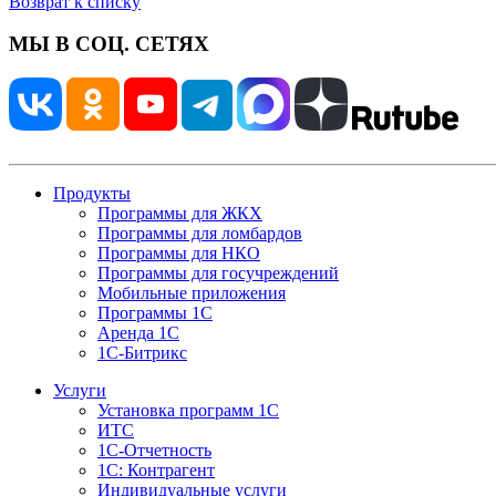
Возврат к списку
МЫ В СОЦ. СЕТЯХ
Продукты
Программы для ЖКХ
Программы для ломбардов
Программы для НКО
Программы для госучреждений
Мобильные приложения
Программы 1С
Аренда 1С
1С-Битрикс
Услуги
Установка программ 1С
ИТС
1С-Отчетность
1С: Контрагент
Индивидуальные услуги