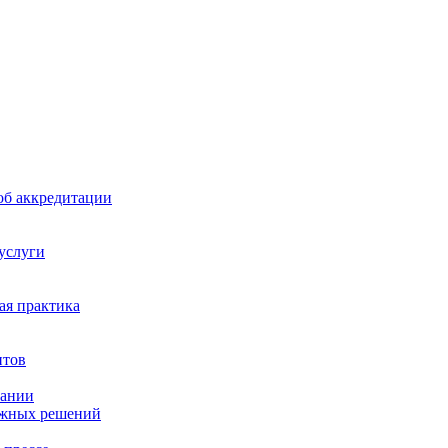
б аккредитации
 услуги
я практика
нтов
пании
ажных решений