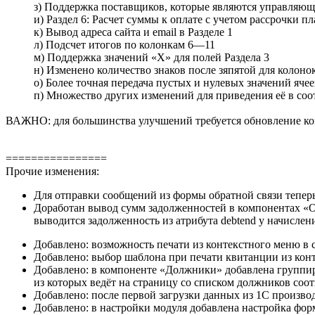
з) Поддержка поставщиков, которые являются управляюще
и) Раздел 6: Расчет суммы к оплате с учетом рассрочки пла
к) Вывод адреса сайта и email в Разделе 1
л) Подсчет итогов по колонкам 6—11
м) Поддержка значений «X» для полей Раздела 3
н) Изменено количество знаков после зяпятой для колоно
о) Более точная передача пустых и нулевых значений ячеек 
п) Множество других изменений для приведения её в соо
ВАЖНО: для большинства улучшений требуется обновление к
================
Прочие изменения:
Для отправки сообщений из формы обратной связи те
Доработан вывод сумм задолженностей в компонентах «Об
выводится задолженность из атрибута debtend у начислений
Добавлено: возможность печати из контекстного меню в
Добавлено: выбор шаблона при печати квитанции из ко
Добавлено: в компоненте «Должники» добавлена группиро
из которых ведёт на страницу со списком должников со
Добавлено: после первой загрузки данных из 1С произв
Добавлено: в настройки модуля добавлена настройка фо