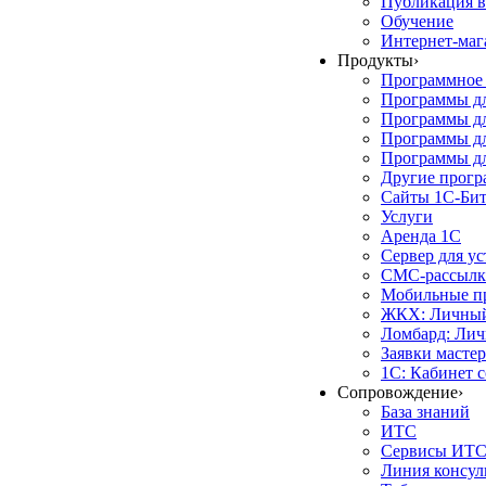
Публикация в
Обучение
Интернет-маг
Продукты
›
Программное 
Программы д
Программы дл
Программы д
Программы дл
Другие прог
Сайты 1С-Би
Услуги
Аренда 1С
Сервер для у
СМС-рассылк
Мобильные п
ЖКХ: Личный
Ломбард: Лич
Заявки масте
1С: Кабинет 
Сопровождение
›
База знаний
ИТС
Сервисы ИТ
Линия консул