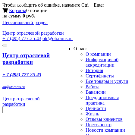
Меню
Чтобы сообщить об ошибке, нажмите Ctrl + Enter
Корзина
0 позиций
на сумму
0 руб.
Персональный раздел
Центр
отраслевой разработки
+ 7 (495) 777-25-43
otr@otr.rarus.ru
Toggle
О нас
›
navigation
О компании
Центр отраслевой
Информация об
разработки
аккредитации
История
+ 7 (495) 777-25-43
Сертификаты
Все товары и услуги
Работа
otr@otr.rarus.ru
Вакансии
Преддипломная
Центр отраслевой
практика
разработки
Ценности
Жизнь
Отзывы клиентов
Пресс-центр
Новости компании