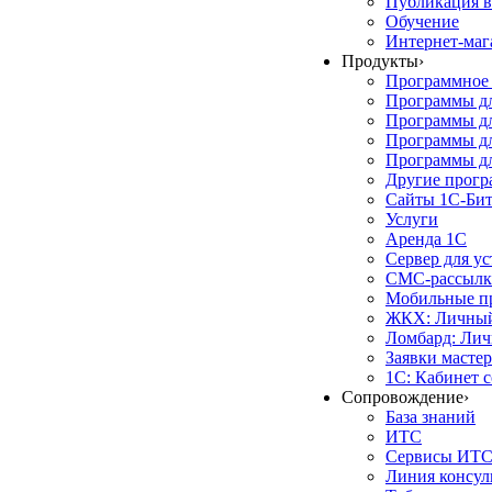
Публикация в
Обучение
Интернет-маг
Продукты
›
Программное 
Программы д
Программы дл
Программы д
Программы дл
Другие прог
Сайты 1С-Би
Услуги
Аренда 1С
Сервер для у
СМС-рассылк
Мобильные п
ЖКХ: Личный
Ломбард: Лич
Заявки масте
1С: Кабинет 
Сопровождение
›
База знаний
ИТС
Сервисы ИТ
Линия консул