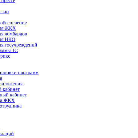
 прессе
азин
обеспечение
ля ЖКХ
я ломбардов
ля НКО
я госучреждений
раммы 1С
трикс
становки программ
а
риложения
 кабинет
ный кабинет
ра ЖКХ
сотрудника
С
ьтаций