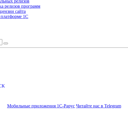
альных релизов
а релизов программ
цензии сайта
а платформе 1С
СК
Мобильные приложения 1С-Рарус
Читайте нас в Telegram