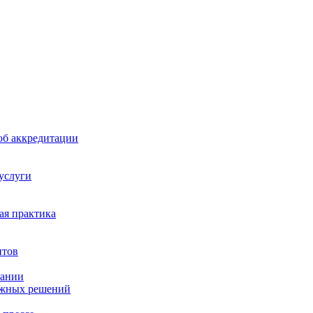
б аккредитации
 услуги
я практика
нтов
пании
ажных решений