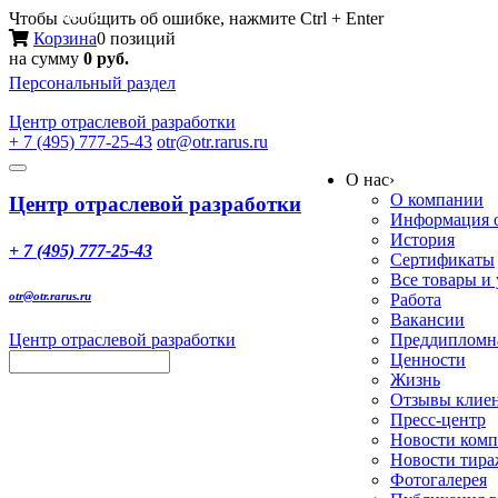
Меню
Чтобы сообщить об ошибке, нажмите Ctrl + Enter
Корзина
0 позиций
на сумму
0 руб.
Персональный раздел
Центр
отраслевой разработки
+ 7 (495) 777-25-43
otr@otr.rarus.ru
Toggle
О нас
›
navigation
О компании
Центр отраслевой разработки
Информация о
История
+ 7 (495) 777-25-43
Сертификаты
Все товары и
otr@otr.rarus.ru
Работа
Вакансии
Центр отраслевой разработки
Преддипломна
Ценности
Жизнь
Отзывы клие
Пресс-центр
Новости ком
Новости тир
Фотогалерея