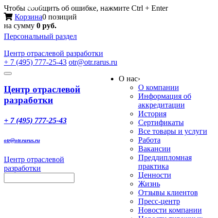
Меню
Чтобы сообщить об ошибке, нажмите Ctrl + Enter
Корзина
0 позиций
на сумму
0 руб.
Персональный раздел
Центр
отраслевой разработки
+ 7 (495) 777-25-43
otr@otr.rarus.ru
Toggle
О нас
›
navigation
О компании
Центр отраслевой
Информация об
разработки
аккредитации
История
+ 7 (495) 777-25-43
Сертификаты
Все товары и услуги
Работа
otr@otr.rarus.ru
Вакансии
Преддипломная
Центр отраслевой
практика
разработки
Ценности
Жизнь
Отзывы клиентов
Пресс-центр
Новости компании