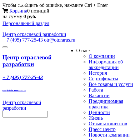
Меню
Чтобы сообщить об ошибке, нажмите Ctrl + Enter
Корзина
0 позиций
на сумму
0 руб.
Персональный раздел
Центр
отраслевой разработки
+ 7 (495) 777-25-43
otr@otr.rarus.ru
Toggle
О нас
›
navigation
О компании
Центр отраслевой
Информация об
разработки
аккредитации
История
+ 7 (495) 777-25-43
Сертификаты
Все товары и услуги
Работа
otr@otr.rarus.ru
Вакансии
Преддипломная
Центр отраслевой
практика
разработки
Ценности
Жизнь
Отзывы клиентов
Пресс-центр
Новости компании