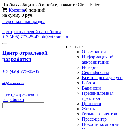
Меню
Чтобы сообщить об ошибке, нажмите Ctrl + Enter
Корзина
0 позиций
на сумму
0 руб.
Персональный раздел
Центр
отраслевой разработки
+ 7 (495) 777-25-43
otr@otr.rarus.ru
Toggle
О нас
›
navigation
О компании
Центр отраслевой
Информация об
разработки
аккредитации
История
+ 7 (495) 777-25-43
Сертификаты
Все товары и услуги
Работа
otr@otr.rarus.ru
Вакансии
Преддипломная
Центр отраслевой
практика
разработки
Ценности
Жизнь
Отзывы клиентов
Пресс-центр
Новости компании