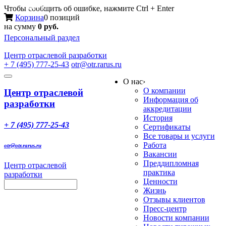
Меню
Чтобы сообщить об ошибке, нажмите Ctrl + Enter
Корзина
0 позиций
на сумму
0 руб.
Персональный раздел
Центр
отраслевой разработки
+ 7 (495) 777-25-43
otr@otr.rarus.ru
Toggle
О нас
›
navigation
О компании
Центр отраслевой
Информация об
разработки
аккредитации
История
+ 7 (495) 777-25-43
Сертификаты
Все товары и услуги
Работа
otr@otr.rarus.ru
Вакансии
Преддипломная
Центр отраслевой
практика
разработки
Ценности
Жизнь
Отзывы клиентов
Пресс-центр
Новости компании