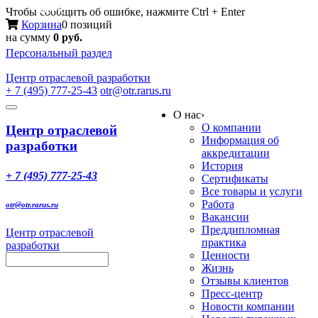
Меню
Чтобы сообщить об ошибке, нажмите Ctrl + Enter
Корзина
0 позиций
на сумму
0 руб.
Персональный раздел
Центр
отраслевой разработки
+ 7 (495) 777-25-43
otr@otr.rarus.ru
Toggle
О нас
›
navigation
О компании
Центр отраслевой
Информация об
разработки
аккредитации
История
+ 7 (495) 777-25-43
Сертификаты
Все товары и услуги
Работа
otr@otr.rarus.ru
Вакансии
Преддипломная
Центр отраслевой
практика
разработки
Ценности
Жизнь
Отзывы клиентов
Пресс-центр
Новости компании