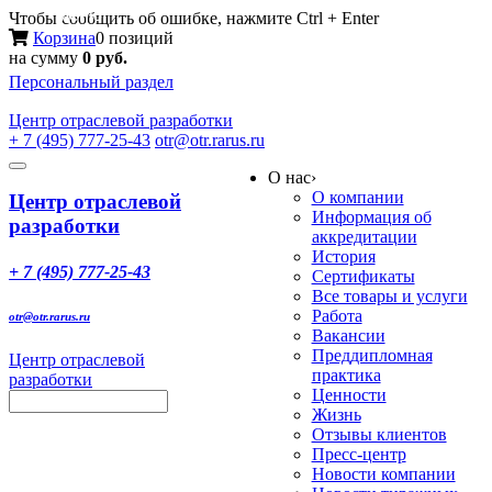
Меню
Чтобы сообщить об ошибке, нажмите Ctrl + Enter
Корзина
0 позиций
на сумму
0 руб.
Персональный раздел
Центр
отраслевой разработки
+ 7 (495) 777-25-43
otr@otr.rarus.ru
Toggle
О нас
›
navigation
О компании
Центр отраслевой
Информация об
разработки
аккредитации
История
+ 7 (495) 777-25-43
Сертификаты
Все товары и услуги
Работа
otr@otr.rarus.ru
Вакансии
Преддипломная
Центр отраслевой
практика
разработки
Ценности
Жизнь
Отзывы клиентов
Пресс-центр
Новости компании