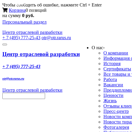
Меню
Чтобы сообщить об ошибке, нажмите Ctrl + Enter
Корзина
0 позиций
на сумму
0 руб.
Персональный раздел
Центр
отраслевой разработки
+ 7 (495) 777-25-43
otr@otr.rarus.ru
Toggle
О нас
›
navigation
О компании
Центр отраслевой разработки
Информация о
История
+ 7 (495) 777-25-43
Сертификаты
Все товары и
otr@otr.rarus.ru
Работа
Вакансии
Центр отраслевой разработки
Преддипломна
Ценности
Жизнь
Отзывы клие
Пресс-центр
Новости ком
Новости тир
Фотогалерея