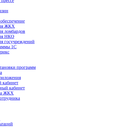
 прессе
азин
обеспечение
ля ЖКХ
я ломбардов
ля НКО
я госучреждений
раммы 1С
трикс
становки программ
а
риложения
 кабинет
ный кабинет
ра ЖКХ
сотрудника
С
ьтаций