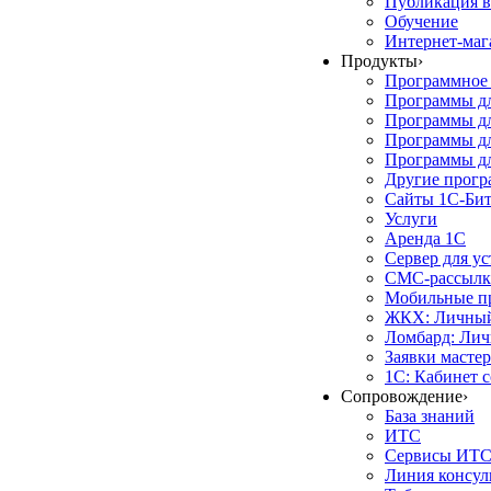
Публикация в
Обучение
Интернет-маг
Продукты
›
Программное 
Программы д
Программы дл
Программы д
Программы дл
Другие прог
Сайты 1С-Би
Услуги
Аренда 1С
Сервер для у
СМС-рассылк
Мобильные п
ЖКХ: Личный
Ломбард: Лич
Заявки масте
1С: Кабинет 
Сопровождение
›
База знаний
ИТС
Сервисы ИТ
Линия консул