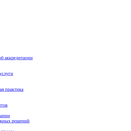
б аккредитации
 услуги
я практика
нтов
пании
ажных решений