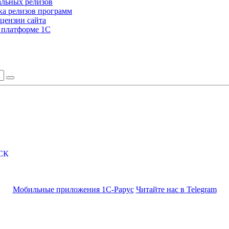
альных релизов
а релизов программ
цензии сайта
а платформе 1С
СК
Мобильные приложения 1С-Рарус
Читайте нас в Telegram