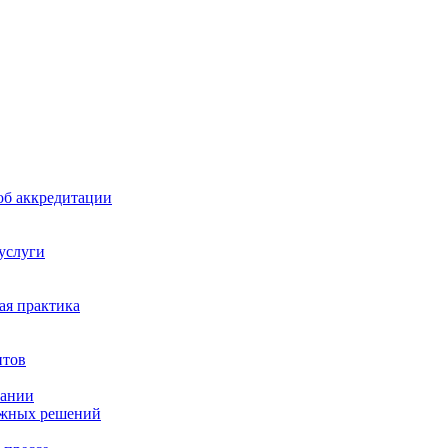
б аккредитации
 услуги
я практика
нтов
пании
ажных решений