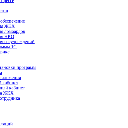
 прессе
азин
обеспечение
ля ЖКХ
я ломбардов
ля НКО
я госучреждений
раммы 1С
трикс
становки программ
а
риложения
 кабинет
ный кабинет
ра ЖКХ
сотрудника
С
ьтаций