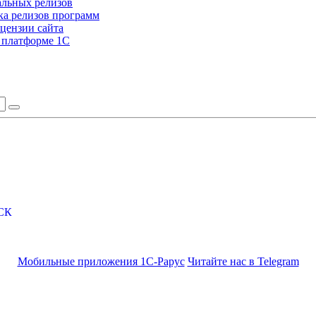
альных релизов
а релизов программ
цензии сайта
а платформе 1С
СК
Мобильные приложения 1С-Рарус
Читайте нас в Telegram