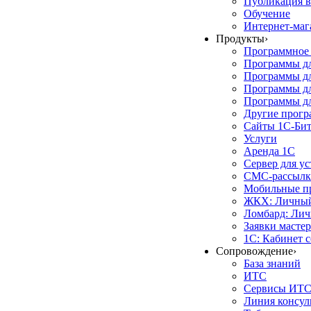
Публикация в
Обучение
Интернет-маг
Продукты
›
Программное 
Программы д
Программы дл
Программы д
Программы дл
Другие прог
Сайты 1С-Би
Услуги
Аренда 1С
Сервер для у
СМС-рассылк
Мобильные п
ЖКХ: Личный
Ломбард: Лич
Заявки масте
1С: Кабинет 
Сопровождение
›
База знаний
ИТС
Сервисы ИТ
Линия консул