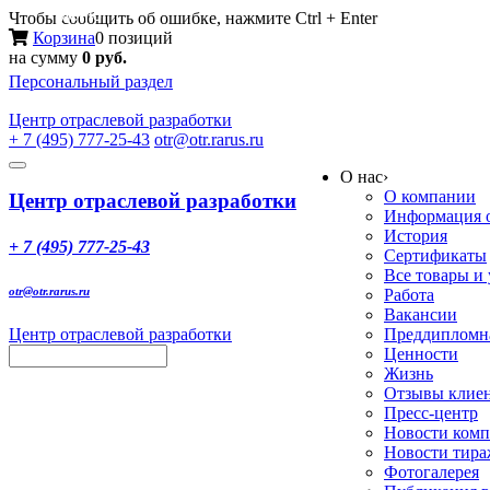
Меню
Чтобы сообщить об ошибке, нажмите Ctrl + Enter
Корзина
0 позиций
на сумму
0 руб.
Персональный раздел
Центр
отраслевой разработки
+ 7 (495) 777-25-43
otr@otr.rarus.ru
Toggle
О нас
›
navigation
О компании
Центр отраслевой разработки
Информация о
История
+ 7 (495) 777-25-43
Сертификаты
Все товары и
otr@otr.rarus.ru
Работа
Вакансии
Центр отраслевой разработки
Преддипломна
Ценности
Жизнь
Отзывы клие
Пресс-центр
Новости ком
Новости тир
Фотогалерея