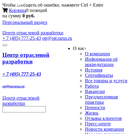
Меню
Чтобы сообщить об ошибке, нажмите Ctrl + Enter
Корзина
0 позиций
на сумму
0 руб.
Персональный раздел
Центр
отраслевой разработки
+ 7 (495) 777-25-43
otr@otr.rarus.ru
Toggle
О нас
›
navigation
О компании
Центр отраслевой
Информация об
разработки
аккредитации
История
+ 7 (495) 777-25-43
Сертификаты
Все товары и услуги
Работа
otr@otr.rarus.ru
Вакансии
Преддипломная
Центр отраслевой
практика
разработки
Ценности
Жизнь
Отзывы клиентов
Пресс-центр
Новости компании