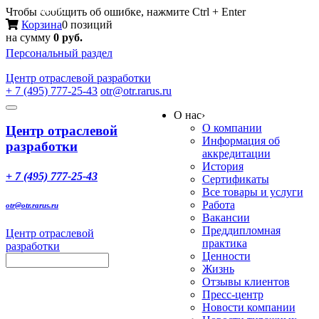
Меню
Чтобы сообщить об ошибке, нажмите Ctrl + Enter
Корзина
0 позиций
на сумму
0 руб.
Персональный раздел
Центр
отраслевой разработки
+ 7 (495) 777-25-43
otr@otr.rarus.ru
Toggle
О нас
›
navigation
О компании
Центр отраслевой
Информация об
разработки
аккредитации
История
+ 7 (495) 777-25-43
Сертификаты
Все товары и услуги
Работа
otr@otr.rarus.ru
Вакансии
Преддипломная
Центр отраслевой
практика
разработки
Ценности
Жизнь
Отзывы клиентов
Пресс-центр
Новости компании