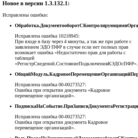
Новое в версии 1.3.132.1:
Исправлены ошибки:
Обработка.ДокументооборотСКонтролирующимиОрг
Исправлена ошибка 10218945:
При входе в базу через 4 минуты, а так же при работе с
заявлением ЭДО ПФР в случае если нет полных прав
возникает ошибка «Недостаточно прав для работы с
таблицей
«РегистрСведений.СостояниеПодключенияКЭДОсПФР».
ОбщийМодуль.КадровоеПеремещениеОрганизацийПе
Исправлена ошибка 00-00273527:
Ошибка при открытии документа «Кадровое
перемещение организаций».
ПодпискаНаСобытие.ПриЗаписиДокументаРегистраци
Исправлена ошибка 00-00273527:
Ошибка при открытии документа Кадровое
перемещение организаций».