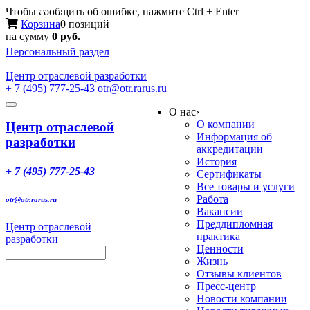
Меню
Чтобы сообщить об ошибке, нажмите Ctrl + Enter
Корзина
0 позиций
на сумму
0 руб.
Персональный раздел
Центр
отраслевой разработки
+ 7 (495) 777-25-43
otr@otr.rarus.ru
Toggle
О нас
›
navigation
О компании
Центр отраслевой
Информация об
разработки
аккредитации
История
+ 7 (495) 777-25-43
Сертификаты
Все товары и услуги
Работа
otr@otr.rarus.ru
Вакансии
Преддипломная
Центр отраслевой
практика
разработки
Ценности
Жизнь
Отзывы клиентов
Пресс-центр
Новости компании