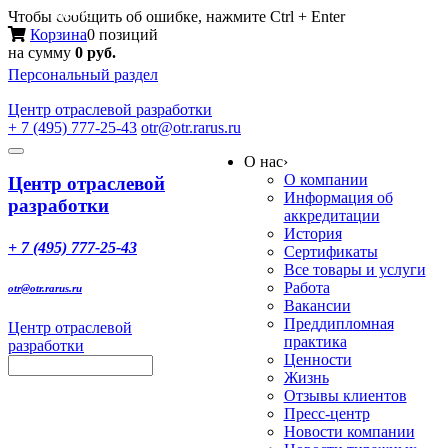
Меню
Чтобы сообщить об ошибке, нажмите Ctrl + Enter
Корзина
0 позиций
на сумму
0 руб.
Персональный раздел
Центр
отраслевой разработки
+ 7 (495) 777-25-43
otr@otr.rarus.ru
Toggle
О нас
›
navigation
О компании
Центр отраслевой
Информация об
разработки
аккредитации
История
+ 7 (495) 777-25-43
Сертификаты
Все товары и услуги
Работа
otr@otr.rarus.ru
Вакансии
Преддипломная
Центр отраслевой
практика
разработки
Ценности
Жизнь
Отзывы клиентов
Пресс-центр
Новости компании