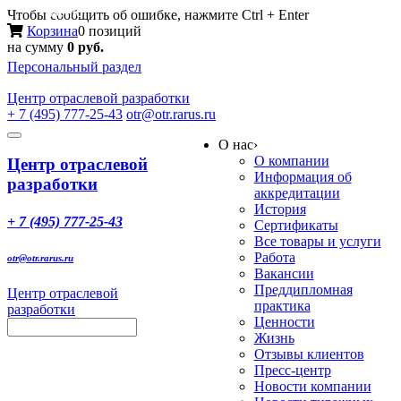
Меню
Чтобы сообщить об ошибке, нажмите Ctrl + Enter
Корзина
0 позиций
на сумму
0 руб.
Персональный раздел
Центр
отраслевой разработки
+ 7 (495) 777-25-43
otr@otr.rarus.ru
Toggle
О нас
›
navigation
О компании
Центр отраслевой
Информация об
разработки
аккредитации
История
+ 7 (495) 777-25-43
Сертификаты
Все товары и услуги
Работа
otr@otr.rarus.ru
Вакансии
Преддипломная
Центр отраслевой
практика
разработки
Ценности
Жизнь
Отзывы клиентов
Пресс-центр
Новости компании