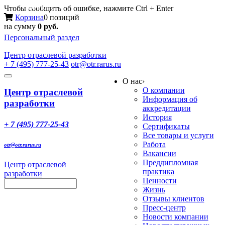
Меню
Чтобы сообщить об ошибке, нажмите Ctrl + Enter
Корзина
0 позиций
на сумму
0 руб.
Персональный раздел
Центр
отраслевой разработки
+ 7 (495) 777-25-43
otr@otr.rarus.ru
Toggle
О нас
›
navigation
О компании
Центр отраслевой
Информация об
разработки
аккредитации
История
+ 7 (495) 777-25-43
Сертификаты
Все товары и услуги
Работа
otr@otr.rarus.ru
Вакансии
Преддипломная
Центр отраслевой
практика
разработки
Ценности
Жизнь
Отзывы клиентов
Пресс-центр
Новости компании