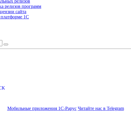
альных релизов
а релизов программ
цензии сайта
а платформе 1С
СК
Мобильные приложения 1С-Рарус
Читайте нас в Telegram