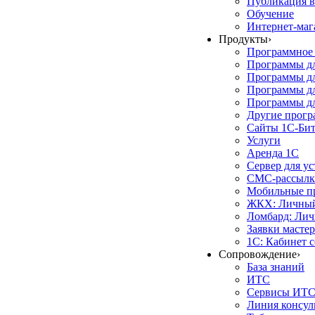
Публикация в
Обучение
Интернет-маг
Продукты
›
Программное 
Программы д
Программы дл
Программы д
Программы дл
Другие прог
Сайты 1С-Би
Услуги
Аренда 1С
Сервер для у
СМС-рассылк
Мобильные п
ЖКХ: Личный
Ломбард: Лич
Заявки масте
1С: Кабинет 
Сопровождение
›
База знаний
ИТС
Сервисы ИТ
Линия консул