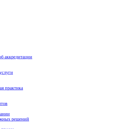
б аккредитации
 услуги
я практика
нтов
пании
ажных решений