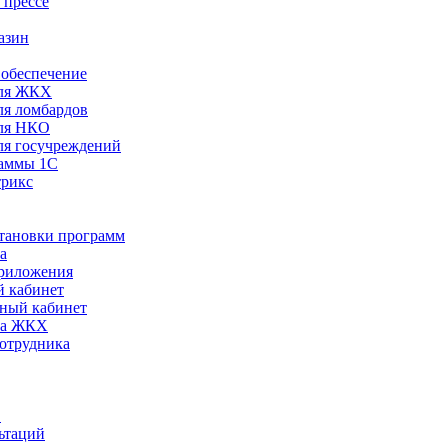
 прессе
азин
обеспечение
ля ЖКХ
я ломбардов
ля НКО
я госучреждений
раммы 1С
трикс
становки программ
а
риложения
 кабинет
ный кабинет
ра ЖКХ
сотрудника
С
ьтаций