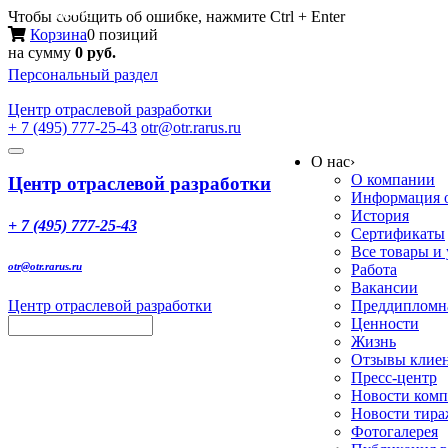
Меню
Чтобы сообщить об ошибке, нажмите Ctrl + Enter
Корзина
0 позиций
на сумму
0 руб.
Персональный раздел
Центр
отраслевой разработки
+ 7 (495) 777-25-43
otr@otr.rarus.ru
Toggle
О нас
›
navigation
О компании
Центр отраслевой разработки
Информация о
История
+ 7 (495) 777-25-43
Сертификаты
Все товары и
otr@otr.rarus.ru
Работа
Вакансии
Центр отраслевой разработки
Преддипломна
Ценности
Жизнь
Отзывы клие
Пресс-центр
Новости ком
Новости тир
Фотогалерея