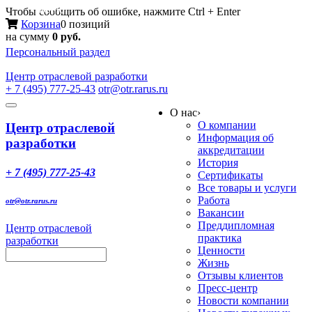
Меню
Чтобы сообщить об ошибке, нажмите Ctrl + Enter
Корзина
0 позиций
на сумму
0 руб.
Персональный раздел
Центр
отраслевой разработки
+ 7 (495) 777-25-43
otr@otr.rarus.ru
Toggle
О нас
›
navigation
О компании
Центр отраслевой
Информация об
разработки
аккредитации
История
+ 7 (495) 777-25-43
Сертификаты
Все товары и услуги
Работа
otr@otr.rarus.ru
Вакансии
Преддипломная
Центр отраслевой
практика
разработки
Ценности
Жизнь
Отзывы клиентов
Пресс-центр
Новости компании