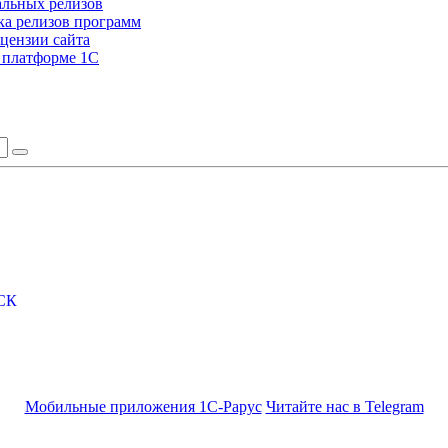
альных релизов
а релизов программ
цензии сайта
а платформе 1С
СК
Мобильные приложения 1С-Рарус
Читайте нас в Telegram