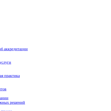
б аккредитации
 услуги
я практика
нтов
пании
ажных решений