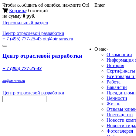
Меню
Чтобы сообщить об ошибке, нажмите Ctrl + Enter
Корзина
0 позиций
на сумму
0 руб.
Персональный раздел
Центр
отраслевой разработки
+ 7 (495) 777-25-43
otr@otr.rarus.ru
Toggle
О нас
›
navigation
О компании
Центр отраслевой разработки
Информация о
История
+ 7 (495) 777-25-43
Сертификаты
Все товары и
otr@otr.rarus.ru
Работа
Вакансии
Центр отраслевой разработки
Преддипломна
Ценности
Жизнь
Отзывы клие
Пресс-центр
Новости ком
Новости тир
Фотогалерея