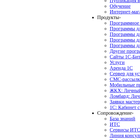
Публикация в
Обучение
Интернет-маг
Продукты
›
Программное 
Программы д
Программы дл
Программы д
Программы дл
Другие прог
Сайты 1С-Би
Услуги
Аренда 1С
Сервер для у
СМС-рассылк
Мобильные п
ЖКХ: Личный
Ломбард: Лич
Заявки масте
1С: Кабинет 
Сопровождение
›
База знаний
ИТС
Сервисы ИТ
Линия консул