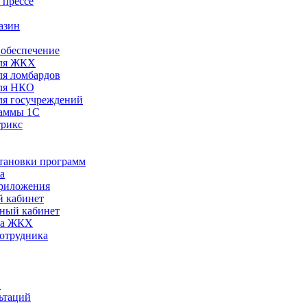
 прессе
азин
обеспечение
ля ЖКХ
я ломбардов
ля НКО
я госучреждений
раммы 1С
трикс
становки программ
а
риложения
 кабинет
ный кабинет
ра ЖКХ
сотрудника
С
ьтаций