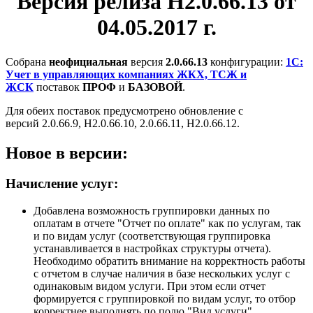
Версия релиза Н2.0.66.13 от
04.05.2017 г.
Собрана
неофициальная
версия
2.0.66.13
конфигурации:
1С:
Учет в управляющих компаниях ЖКХ, ТСЖ и
ЖСК
поставок
ПРОФ
и
БАЗОВОЙ
.
Для обеих поставок предусмотрено обновление с
версий 2.0.66.9, Н2.0.66.10, 2.0.66.11, Н2.0.66.12.
Новое в версии:
Начисление услуг:
Добавлена возможность группировки данных по
оплатам в отчете "Отчет по оплате" как по услугам, так
и по видам услуг (соответствующая группировка
устанавливается в настройках структуры отчета).
Необходимо обратить внимание на корректность работы
с отчетом в случае наличия в базе нескольких услуг с
одинаковым видом услуги. При этом если отчет
формируется с группировкой по видам услуг, то отбор
корректнее выполнять по полю "Вид услуги".