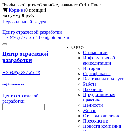
Меню
Чтобы сообщить об ошибке, нажмите Ctrl + Enter
Корзина
0 позиций
на сумму
0 руб.
Персональный раздел
Центр
отраслевой разработки
+ 7 (495) 777-25-43
otr@otr.rarus.ru
Toggle
О нас
›
navigation
О компании
Центр отраслевой
Информация об
разработки
аккредитации
История
+ 7 (495) 777-25-43
Сертификаты
Все товары и услуги
Работа
otr@otr.rarus.ru
Вакансии
Преддипломная
Центр отраслевой
практика
разработки
Ценности
Жизнь
Отзывы клиентов
Пресс-центр
Новости компании