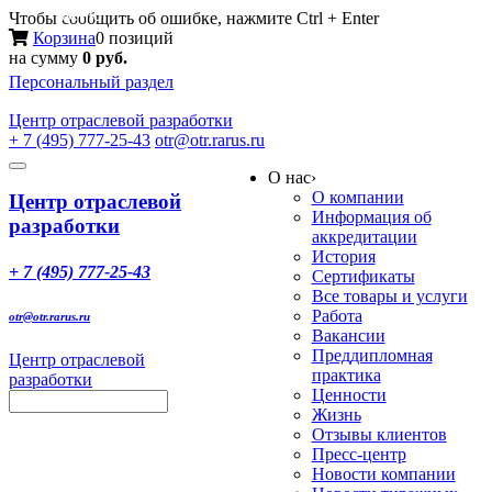
Меню
Чтобы сообщить об ошибке, нажмите Ctrl + Enter
Корзина
0 позиций
на сумму
0 руб.
Персональный раздел
Центр
отраслевой разработки
+ 7 (495) 777-25-43
otr@otr.rarus.ru
Toggle
О нас
›
navigation
О компании
Центр отраслевой
Информация об
разработки
аккредитации
История
+ 7 (495) 777-25-43
Сертификаты
Все товары и услуги
Работа
otr@otr.rarus.ru
Вакансии
Преддипломная
Центр отраслевой
практика
разработки
Ценности
Жизнь
Отзывы клиентов
Пресс-центр
Новости компании