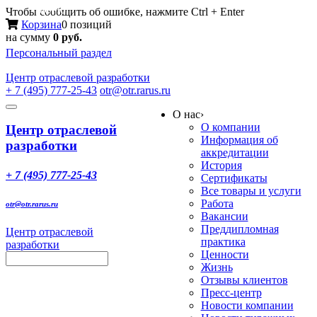
Меню
Чтобы сообщить об ошибке, нажмите Ctrl + Enter
Корзина
0 позиций
на сумму
0 руб.
Персональный раздел
Центр
отраслевой разработки
+ 7 (495) 777-25-43
otr@otr.rarus.ru
Toggle
О нас
›
navigation
О компании
Центр отраслевой
Информация об
разработки
аккредитации
История
+ 7 (495) 777-25-43
Сертификаты
Все товары и услуги
Работа
otr@otr.rarus.ru
Вакансии
Преддипломная
Центр отраслевой
практика
разработки
Ценности
Жизнь
Отзывы клиентов
Пресс-центр
Новости компании