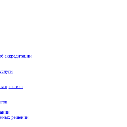
б аккредитации
 услуги
я практика
нтов
пании
ажных решений