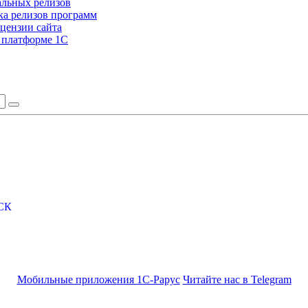
альных релизов
а релизов программ
цензии сайта
а платформе 1С
СК
Мобильные приложения 1С-Рарус
Читайте нас в Telegram