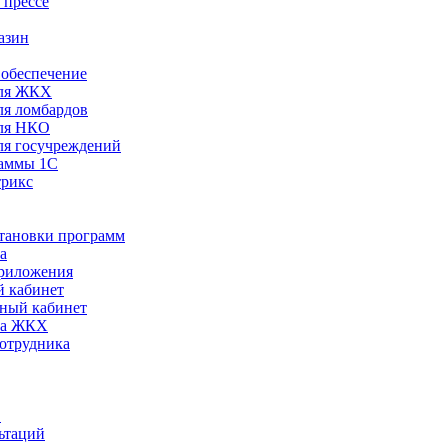
 прессе
азин
обеспечение
ля ЖКХ
я ломбардов
ля НКО
я госучреждений
раммы 1С
трикс
становки программ
а
риложения
 кабинет
ный кабинет
ра ЖКХ
сотрудника
С
ьтаций