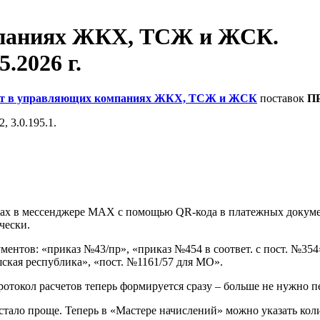
мпаниях ЖКХ, ТСЖ и ЖСК.
5.2026 г.
ет в управляющих компаниях ЖКХ, ТСЖ и ЖСК
поставок
П
, 3.0.195.1.
х в мессенджере MAX с помощью QR-кода в платежных документ
чески.
нтов: «приказ №43/пр», «приказ №454 в соответ. с пост. №354»
ская республика», «пост. №1161/57 для МО».
окол расчетов теперь формируется сразу – больше не нужно пер
тало проще. Теперь в «Мастере начислений» можно указать колич