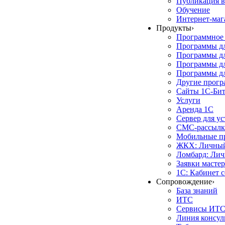
Публикация в
Обучение
Интернет-маг
Продукты
›
Программное 
Программы д
Программы дл
Программы д
Программы дл
Другие прог
Сайты 1С-Би
Услуги
Аренда 1С
Сервер для у
СМС-рассылк
Мобильные п
ЖКХ: Личный
Ломбард: Лич
Заявки масте
1С: Кабинет 
Сопровождение
›
База знаний
ИТС
Сервисы ИТ
Линия консул