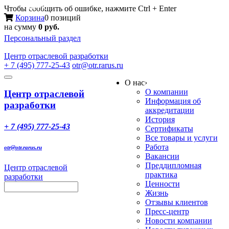
Меню
Чтобы сообщить об ошибке, нажмите Ctrl + Enter
Корзина
0 позиций
на сумму
0 руб.
Персональный раздел
Центр
отраслевой разработки
+ 7 (495) 777-25-43
otr@otr.rarus.ru
Toggle
О нас
›
navigation
О компании
Центр отраслевой
Информация об
разработки
аккредитации
История
+ 7 (495) 777-25-43
Сертификаты
Все товары и услуги
Работа
otr@otr.rarus.ru
Вакансии
Преддипломная
Центр отраслевой
практика
разработки
Ценности
Жизнь
Отзывы клиентов
Пресс-центр
Новости компании