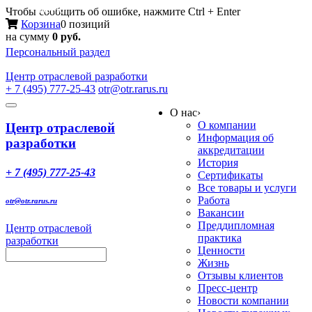
Меню
Чтобы сообщить об ошибке, нажмите Ctrl + Enter
Корзина
0 позиций
на сумму
0 руб.
Персональный раздел
Центр
отраслевой разработки
+ 7 (495) 777-25-43
otr@otr.rarus.ru
Toggle
О нас
›
navigation
О компании
Центр отраслевой
Информация об
разработки
аккредитации
История
+ 7 (495) 777-25-43
Сертификаты
Все товары и услуги
Работа
otr@otr.rarus.ru
Вакансии
Преддипломная
Центр отраслевой
практика
разработки
Ценности
Жизнь
Отзывы клиентов
Пресс-центр
Новости компании