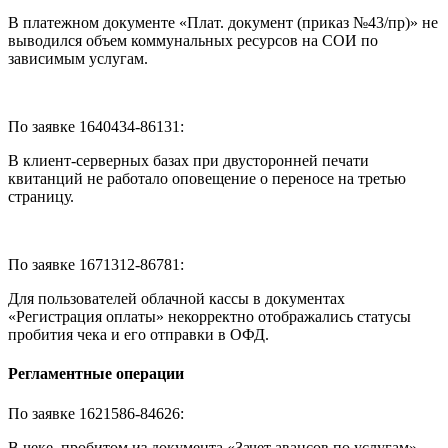
В платежном документе «Плат. документ (приказ №43/пр)» не
выводился объем коммунальных ресурсов на СОИ по
зависимым услугам.
По заявке 1640434-86131:
В клиент-серверных базах при двусторонней печати
квитанций не работало оповещение о переносе на третью
страницу.
По заявке 1671312-86781:
Для пользователей облачной кассы в документах
«Регистрация оплаты» некорректно отображались статусы
пробития чека и его отправки в ОФД.
Регламентные операции
По заявке 1621586-84626:
В чеке, пробитом из документа «Зачет авансов по услугам»,