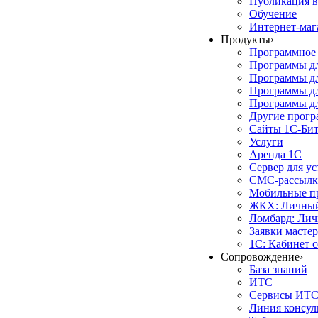
Публикация в
Обучение
Интернет-маг
Продукты
›
Программное 
Программы д
Программы дл
Программы д
Программы дл
Другие прог
Сайты 1С-Би
Услуги
Аренда 1С
Сервер для у
СМС-рассылк
Мобильные п
ЖКХ: Личный
Ломбард: Лич
Заявки масте
1С: Кабинет 
Сопровождение
›
База знаний
ИТС
Сервисы ИТ
Линия консул