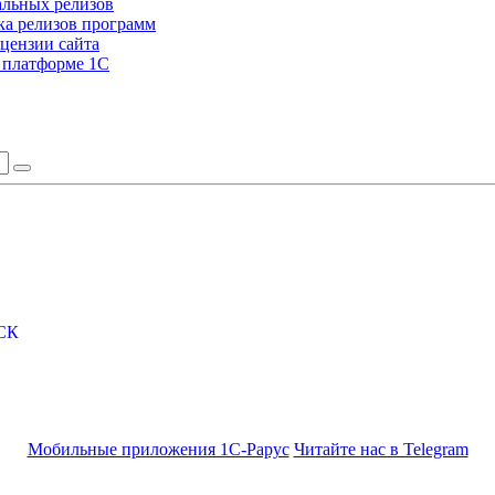
альных релизов
а релизов программ
цензии сайта
а платформе 1С
СК
Мобильные приложения 1С-Рарус
Читайте нас в Telegram