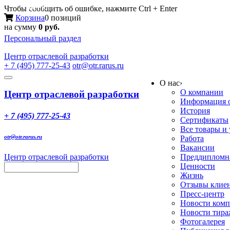
Меню
Чтобы сообщить об ошибке, нажмите Ctrl + Enter
Корзина
0 позиций
на сумму
0 руб.
Персональный раздел
Центр
отраслевой разработки
+ 7 (495) 777-25-43
otr@otr.rarus.ru
Toggle
О нас
›
navigation
О компании
Центр отраслевой разработки
Информация о
История
+ 7 (495) 777-25-43
Сертификаты
Все товары и
otr@otr.rarus.ru
Работа
Вакансии
Центр отраслевой разработки
Преддипломна
Ценности
Жизнь
Отзывы клие
Пресс-центр
Новости ком
Новости тир
Фотогалерея