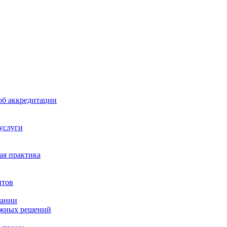
б аккредитации
 услуги
я практика
нтов
пании
ажных решений