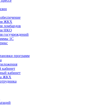
 прессе
азин
обеспечение
ля ЖКХ
я ломбардов
ля НКО
я госучреждений
раммы 1С
трикс
становки программ
а
риложения
 кабинет
ный кабинет
ра ЖКХ
сотрудника
С
ьтаций